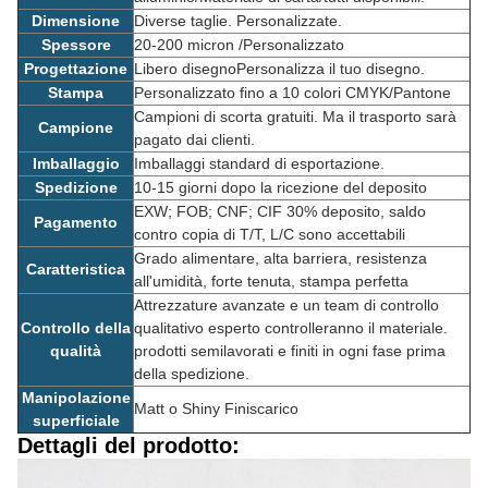
Dimensione
Diverse taglie. Personalizzate.
Spessore
20-200 micron /Personalizzato
Progettazione
Libero disegno
Personalizza il tuo disegno.
Stampa
Personalizzato fino a 10 colori CMYK/Pantone
Campioni di scorta gratuiti. Ma il trasporto sarà
Campione
pagato dai clienti.
Imballaggio
Imballaggi standard di esportazione.
Spedizione
10-15 giorni dopo la ricezione del deposito
EXW; FOB; CNF; CIF 30% deposito, saldo
Pagamento
contro copia di T/T, L/C sono accettabili
Grado alimentare, alta barriera, resistenza
Caratteristica
all'umidità, forte tenuta, stampa perfetta
Attrezzature avanzate e un team di controllo
Controllo della
qualitativo esperto controlleranno il materiale.
qualità
prodotti semilavorati e finiti in ogni fase prima
della spedizione.
Manipolazione
Matt o Shiny Fini
scarico
superficiale
Dettagli del prodotto: