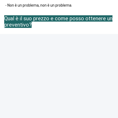
- Non è un problema, non è un problema.
Qual è il suo prezzo e come posso ottenere un
preventivo?
Siamo la fabbrica, e solo il prezzo di prima mano è 
qui.
per avere una citazione:
1 sacchetto di tipo 2 dimensione 3 materiale 4 
spessore 5 colore di stampa
6 quantità 7 disegno di opere d'arte in
AI / PDF / CDR
- Non è un problema, non è un problema.
Quanto ci vorra' per spedire?
Di solito viene consegnato entro 15-20 giorni 
lavorativi dal pagamento e dalla conferma del 