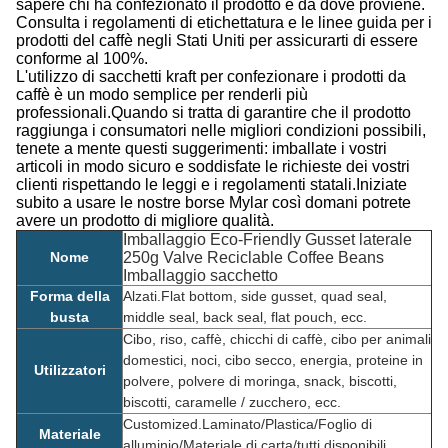
sapere chi ha confezionato il prodotto e da dove proviene.
Consulta i regolamenti di etichettatura e le linee guida per i
prodotti del caffè negli Stati Uniti per assicurarti di essere
conforme al 100%.
L'utilizzo di sacchetti kraft per confezionare i prodotti da
caffè è un modo semplice per renderli più
professionali.Quando si tratta di garantire che il prodotto
raggiunga i consumatori nelle migliori condizioni possibili,
tenete a mente questi suggerimenti: imballate i vostri
articoli in modo sicuro e soddisfate le richieste dei vostri
clienti rispettando le leggi e i regolamenti statali.Iniziate
subito a usare le nostre borse Mylar così domani potrete
avere un prodotto di migliore qualità.
Imballaggio Eco-Friendly Gusset laterale
Nome
250g Valve Reciclable Coffee Beans
Imballaggio sacchetto
Forma della
Alzati.
Flat bottom, side gusset, quad seal,
busta
middle seal, back seal, flat pouch, ecc.
Cibo, riso, caffè, chicchi di caffè, cibo per animali
domestici, noci, cibo secco, energia, proteine in
Utilizzatori
polvere, polvere di moringa, snack, biscotti,
biscotti, caramelle / zucchero, ecc.
Customized.Laminato/Plastica/Foglio di
Materiale
alluminio/Materiale di carta/tutti disponibili.