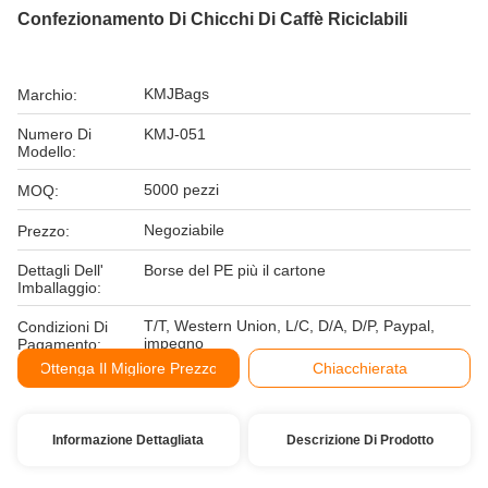
Confezionamento Di Chicchi Di Caffè Riciclabili
KMJBags
Marchio:
Numero Di
KMJ-051
Modello:
5000 pezzi
MOQ:
Negoziabile
Prezzo:
Dettagli Dell'
Borse del PE più il cartone
Imballaggio:
T/T, Western Union, L/C, D/A, D/P, Paypal,
Condizioni Di
impegno
Pagamento:
Ottenga Il Migliore Prezzo
Chiacchierata
Informazione Dettagliata
Descrizione Di Prodotto