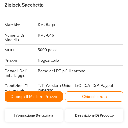
Ziplock Sacchetto
KMJBags
Marchio:
Numero Di
KMJ-046
Modello:
5000 pezzi
MOQ:
Negoziabile
Prezzo:
Dettagli Dell'
Borse del PE più il cartone
Imballaggio:
T/T, Western Union, L/C, D/A, D/P, Paypal,
Condizioni Di
impegno
Pagamento:
Ottenga Il Migliore Prezzo
Chiacchierata
Informazione Dettagliata
Descrizione Di Prodotto