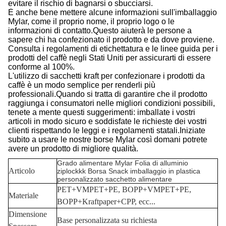
evitare il rischio di bagnarsi o sbucciarsi.
È anche bene mettere alcune informazioni sull'imballaggio
Mylar, come il proprio nome, il proprio logo o le
informazioni di contatto.Questo aiuterà le persone a
sapere chi ha confezionato il prodotto e da dove proviene.
Consulta i regolamenti di etichettatura e le linee guida per i
prodotti del caffè negli Stati Uniti per assicurarti di essere
conforme al 100%.
L'utilizzo di sacchetti kraft per confezionare i prodotti da
caffè è un modo semplice per renderli più
professionali.Quando si tratta di garantire che il prodotto
raggiunga i consumatori nelle migliori condizioni possibili,
tenete a mente questi suggerimenti: imballate i vostri
articoli in modo sicuro e soddisfate le richieste dei vostri
clienti rispettando le leggi e i regolamenti statali.Iniziate
subito a usare le nostre borse Mylar così domani potrete
avere un prodotto di migliore qualità.
Grado alimentare Mylar Folia di alluminio
Articolo
ziplockkk Borsa Snack imballaggio in plastica
personalizzato sacchetto alimentare
PET+VMPET+PE, BOPP+VMPET+PE,
Materiale
BOPP+Kraftpaper+CPP, ecc...
Dimensione
Base personalizzata su richiesta