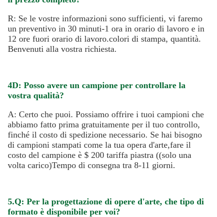
FAQ:
1.D: Lei è un produttore di sacchetti di imballaggio?
R: Sì, siamo produttori di sacchetti di stampa e 
imballaggio e abbiamo la nostra fabbrica che si trova a 
Shenzhen, nella provincia del Guangdong.
2.Q: Qual è la vostra gamma di imballaggi?
R: sacchetti di imballaggio in plastica, sacchetti in PVC, 
sacchetti in carta kraft, sacchetti in foglio di alluminio, 
sacchetti in BOPP, pellicola a rotoli, adesivi in plastica e 
carta.sacchetti con valvola e legame di stagno).
3.D: Quando posso ottenere il prezzo e come ottenere 
il prezzo completo?
R: Se le vostre informazioni sono sufficienti, vi faremo 