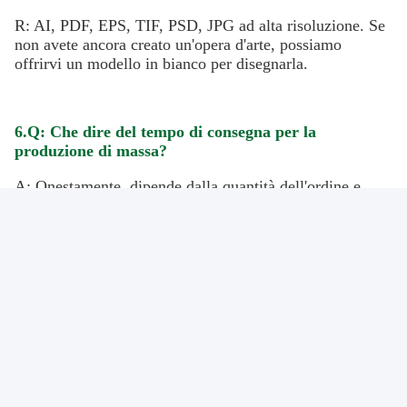
un preventivo in 30 minuti-1 ora in orario di lavoro e in 
12 ore fuori orario di lavoro.colori di stampa, quantità. 
Benvenuti alla vostra richiesta.
4D: Posso avere un campione per controllare la 
vostra qualità?
A: Certo che puoi. Possiamo offrire i tuoi campioni che 
abbiamo fatto prima gratuitamente per il tuo controllo, 
finché il costo di spedizione necessario. Se hai bisogno 
di campioni stampati come la tua opera d'arte,fare il 
costo del campione è $ 200 tariffa piastra ((solo una 
volta carico)Tempo di consegna tra 8-11 giorni.
5.Q: Per la progettazione di opere d'arte, che tipo di 
formato è disponibile per voi?
R: AI, PDF, EPS, TIF, PSD, JPG ad alta risoluzione. Se 