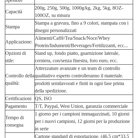
Spessore
200g, 250g, 500g, 1000g/kg, 2kg, 5kg, 8OZ-
Capacità
100OZ, su misura
Stampa a gravura, fino a 9 colori, stampata con i
Stampa
disegni personalizzati
Alimenti/Caffè/Tea/Snack/Noce/Whey
Applicazione:
Protein/Indumenti/Beverages/Fertilizzanti, ecc...
Opzioni di
Stand up, fondo piatto, guarnizione laterale,
stile:
cerniera, con/senza finestra, foro euro, ecc.
Attrezzature avanzate e un team di controllo
Controllo della
qualitativo esperto controlleranno il materiale.
qualità:
prodotti semilavorati e finiti in ogni fase prima
della spedizione.
Certificazioni
QS, ISO
Pagamento
T/T, Paypal, West Union, garanzia commerciale
1 giorno per i campioni immagazzinati, 10 giorni
Tempo di
per i nuovi campioni, 12 giorni per la produzione
consegna
in serie
Cartone standard di esportazione. (46,5 cm*33,5