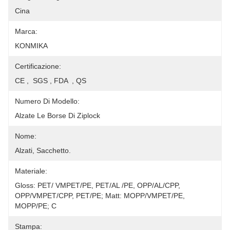
Cina
Marca:
KONMIKA
Certificazione:
CE ,  SGS , FDA  , QS
Numero Di Modello:
Alzate Le Borse Di Ziplock
Nome:
Alzati, Sacchetto.
Materiale:
Gloss: PET/ VMPET/PE, PET/AL /PE, OPP/AL/CPP, 
OPP/VMPET/CPP, PET/PE; Matt: MOPP/VMPET/PE, 
MOPP/PE; C
Stampa: