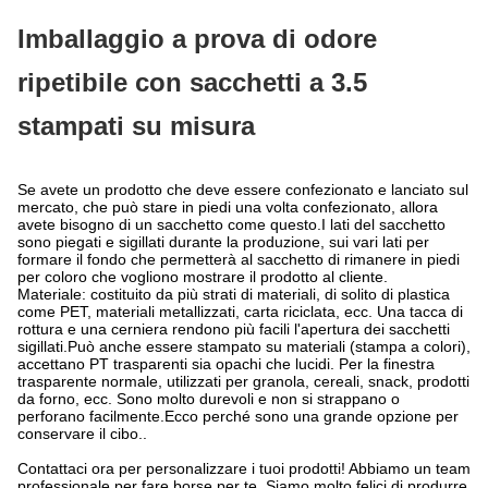
Imballaggio a prova di odore
ripetibile con sacchetti a 3.5
stampati su misura
Se avete un prodotto che deve essere confezionato e lanciato sul
mercato, che può stare in piedi una volta confezionato, allora
avete bisogno di un sacchetto come questo.I lati del sacchetto
sono piegati e sigillati durante la produzione, sui vari lati per
formare il fondo che permetterà al sacchetto di rimanere in piedi
per coloro che vogliono mostrare il prodotto al cliente.
Materiale: costituito da più strati di materiali, di solito di plastica
come PET, materiali metallizzati, carta riciclata, ecc. Una tacca di
rottura e una cerniera rendono più facili l'apertura dei sacchetti
sigillati.Può anche essere stampato su materiali (stampa a colori),
accettano PT trasparenti sia opachi che lucidi. Per la finestra
trasparente normale, utilizzati per granola, cereali, snack, prodotti
da forno, ecc. Sono molto durevoli e non si strappano o
perforano facilmente.Ecco perché sono una grande opzione per
conservare il cibo..
Contattaci ora per personalizzare i tuoi prodotti! Abbiamo un team
professionale per fare borse per te. Siamo molto felici di produrre