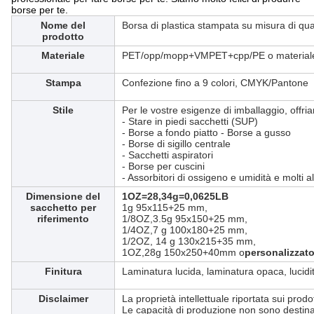
borse per te.
Nome del
Borsa di plastica stampata su misura di qua
prodotto
Materiale
PET/opp/mopp+VMPET+cpp/PE o materiale 
Stampa
Confezione fino a 9 colori, CMYK/Pantone
Stile
Per le vostre esigenze di imballaggio, offria
- Stare in piedi sacchetti (SUP)
- Borse a fondo piatto - Borse a gusso
- Borse di sigillo centrale
- Sacchetti aspiratori
- Borse per cuscini
- Assorbitori di ossigeno e umidità e molti alt
Dimensione del
1OZ=28,34g=0,0625LB
sacchetto per
1
g 95x115+25 mm,
riferimento
1/8OZ,3.5g 95x150+25 mm,
1/4OZ,7 g 100x180+25 mm,
1/2OZ, 14 g 130x215+35 mm,
1OZ,28g 150x250+40mm o
personalizzat
Finitura
Laminatura lucida, laminatura opaca, lucidit
Disclaimer
La proprietà intellettuale riportata sui prodo
Le capacità di produzione non sono destinat