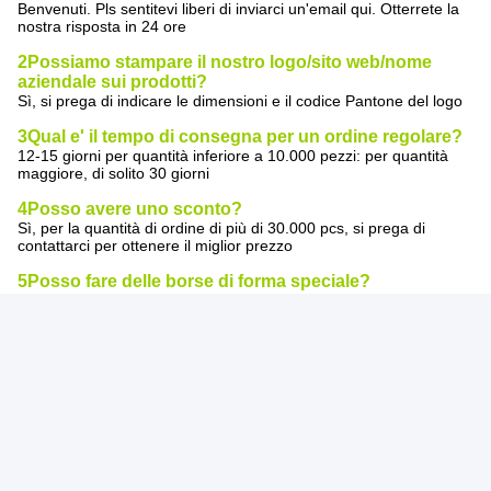
Benvenuti. Pls sentitevi liberi di inviarci un'email qui. Otterrete la
nostra risposta in 24 ore
2Possiamo stampare il nostro logo/sito web/nome
aziendale sui prodotti?
Sì, si prega di indicare le dimensioni e il codice Pantone del logo
3Qual e' il tempo di consegna per un ordine regolare?
12-15 giorni per quantità inferiore a 10.000 pezzi: per quantità
maggiore, di solito 30 giorni
4Posso avere uno sconto?
Sì, per la quantità di ordine di più di 30.000 pcs, si prega di
contattarci per ottenere il miglior prezzo
5Posso fare delle borse di forma speciale?
Sì, possiamo fare qualsiasi forma che ti serve.
6Quanti colori stai stampando?
Sì, possiamo fare 8-9 colori
7. la borsa può essere con finitura opaca e UV?
Sì, possiamo stampare con finiture MATTE e UV
Se siete interessati a un sigillo termico eco-friendly
riutilizzabile personalizzato in plastica antiodore zip
lock stand up food bag
,
Per favore, non esitate a