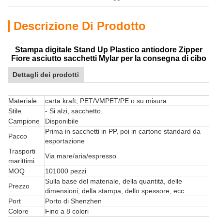
Descrizione Di Prodotto
Stampa digitale Stand Up Plastico antiodore Zipper
Fiore asciutto sacchetti Mylar per la consegna di cibo
Dettagli dei prodotti
Materiale
carta kraft, PET/VMPET/PE o su misura
Stile
- Si alzi, sacchetto.
Campione
Disponibile
Prima in sacchetti in PP, poi in cartone standard da
Pacco
esportazione
Trasporti
Via mare/aria/espresso
marittimi
MOQ
101000 pezzi
Sulla base del materiale, della quantità, delle
Prezzo
dimensioni, della stampa, dello spessore, ecc.
Port
Porto di Shenzhen
Colore
Fino a 8 colori