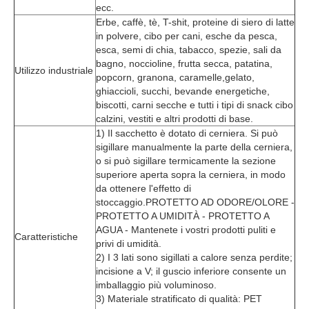
ecc.
Erbe, caffè, tè, T-shit, proteine di siero di latte 
in polvere, cibo per cani, esche da pesca, 
esca, semi di chia, tabacco, spezie, sali da 
bagno, noccioline, frutta secca, patatina, 
Utilizzo industriale
popcorn, granona, caramelle,gelato, 
ghiaccioli, succhi, bevande energetiche, 
biscotti, carni secche e tutti i tipi di snack cibo 
calzini, vestiti e altri prodotti di base.
1) Il sacchetto è dotato di cerniera. Si può 
sigillare manualmente la parte della cerniera, 
o si può sigillare termicamente la sezione 
superiore aperta sopra la cerniera, in modo 
da ottenere l'effetto di 
stoccaggio.PROTETTO AD ODORE/OLORE - 
PROTETTO A UMIDITÀ - PROTETTO A 
AGUA - Mantenete i vostri prodotti puliti e 
Caratteristiche
privi di umidità.
2) I 3 lati sono sigillati a calore senza perdite; 
incisione a V; il guscio inferiore consente un 
imballaggio più voluminoso.
3) Materiale stratificato di qualità: PET 