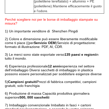
(polietilene tereftalato) + alluminio + PE 
(polietilene).Mantiene efficacemente il gusto 
e l'odore.
Perché scegliere noi per le borse di imballaggio stampate su 
misura?
1) Un importante venditore di  Shenzhen Pingdi
2) Colore e dimensione può essere liberamente modificabile 
come ti piace ((per
Servizio OEM
)Servizio di progettazione: 
formato di illustrazione: PDF, AI, CDR.
3) Le merci sono state esportate verso
135 paesi e regioni
in 
tutto il mondo.
4) Esperienza professionale
12 anni
esperienza nel settore 
dell'imballaggio Diversi sacchetti di imballaggio in plastica 
possono essere personalizzati per soddisfare esigenze diverse
5)
Campioni gratuiti
Prezzi di fabbrica competitivi, campioni 
gratuiti, solo franchigia
6) Produzione di massa Capacità produttiva giornaliera 
superiore
500, 000 sacchetti
7) Imballaggio convenzionale Imballato in fasci + cartoni 