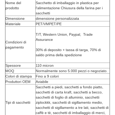
Nome del 
Sacchetto di imballaggio in plastica per 
prodotto
l'alimentazione Chiusura della farina per i 
sacchetti
Dimensione
dimensione personalizzata
Materiale
PET/VMPET/PE
T/T, Western Union, Paypal,  Trade 
Assurance
Condizioni di 
pagamento
30% di deposito + tassa di targa, 70% di 
saldo prima della spedizione
Spessore
110 micron
MOQ
Normalmente sono 5.000 pezzi o negoziato.
Colori di stampa
Fino a 9 colori
Produttori OEM
Aviabile
Sacchetti a piedi, sacchetti a fondo piatto, 
sacchetti di carta kraft, sacchetti a becco, 
sacchetti di foglio di alluminio, sacchetti 
Tipi di sacchetti
ziplockkk, sacchetti di sigillamento medio, 
sacchetti di sigillamento a tre lati, sacchetti di 
caffè e tè, sacchetti di imballaggio di merci, 