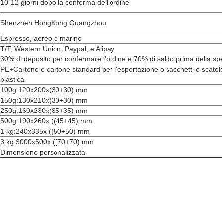
10-12 giorni dopo la conferma dell'ordine
Shenzhen HongKong Guangzhou
Espresso, aereo e marino
T/T, Western Union, Paypal, e Alipay
30% di deposito per confermare l'ordine e 70% di saldo prima della sp
PE+Cartone e cartone standard per l'esportazione o sacchetti o scatole
plastica
100g:120x200x(30+30) mm
150g:130x210x(30+30) mm
250g:160x230x(35+35) mm
500g:190x260x ((45+45) mm
1 kg:240x335x ((50+50) mm
3 kg:3000x500x ((70+70) mm
Dimensione personalizzata