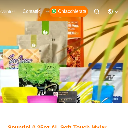
Contattici
Chiacchierata
Eventi
Spuntini 0.25oz AL Soft Touch Mylar