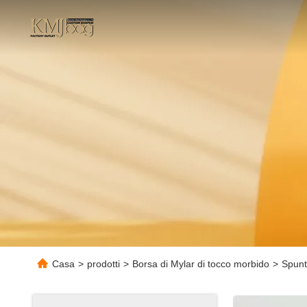
Casa
>
prodotti
>
Borsa di Mylar di tocco morbido
>
Spunt