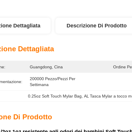
ione Dettagliata
Descrizione Di Prodotto
ione Dettagliata
ne:
Guangdong, Cina
Ordine Pe
200000 Pezzo/pezzi Per   
imentazione:
Settimana
0.25oz Soft Touch Mylar Bag
, 
AL Tasca Mylar a tocco m
one Di Prodotto
1/2oz 1oz resistente agli odori dei bambini Soft Tou