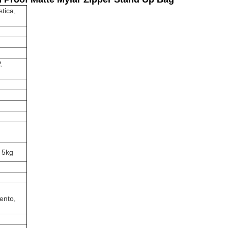
tica,
,
, 5kg
mento,