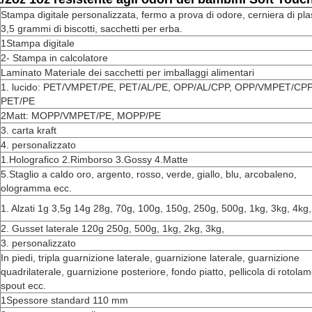
Stampa digitale personalizzata, fermo a prova di odore, cerniera di plas
3,5 grammi di biscotti, sacchetti per erba.
1Stampa digitale
2- Stampa in calcolatore
Laminato Materiale dei sacchetti per imballaggi alimentari
1. lucido: PET/VMPET/PE, PET/AL/PE, OPP/AL/CPP, OPP/VMPET/CPP
PET/PE
2Matt: MOPP/VMPET/PE, MOPP/PE
3. carta kraft
4. personalizzato
1.Holografico 2.Rimborso 3.Gossy 4.Matte
5.Staglio a caldo oro, argento, rosso, verde, giallo, blu, arcobaleno,
ologramma ecc.
1. Alzati 1g 3,5g 14g 28g, 70g, 100g, 150g, 250g, 500g, 1kg, 3kg, 4kg
2. Gusset laterale 120g 250g, 500g, 1kg, 2kg, 3kg,
3. personalizzato
In piedi, tripla guarnizione laterale, guarnizione laterale, guarnizione
quadrilaterale, guarnizione posteriore, fondo piatto, pellicola di rotola
spout ecc.
1Spessore standard 110 mm