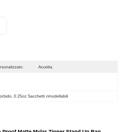
rsonalizzato:
Accetta.
orbido
, 
0.25oz Sacchetti rimodellabili
ch Proof Matte Mylar Zipper Stand Up Bag