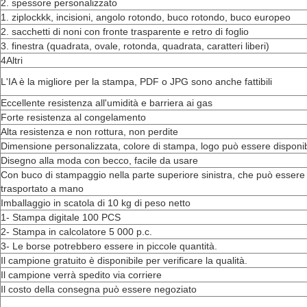
2. spessore personalizzato
1. ziplockkk, incisioni, angolo rotondo, buco rotondo, buco europeo
2. sacchetti di noni con fronte trasparente e retro di foglio
3. finestra (quadrata, ovale, rotonda, quadrata, caratteri liberi)
4Altri
L'IA è la migliore per la stampa, PDF o JPG sono anche fattibili
Eccellente resistenza all'umidità e barriera ai gas
Forte resistenza al congelamento
Alta resistenza e non rottura, non perdite
Dimensione personalizzata, colore di stampa, logo può essere disponib
Disegno alla moda con becco, facile da usare
Con buco di stampaggio nella parte superiore sinistra, che può essere
trasportato a mano
Imballaggio in scatola di 10 kg di peso netto
1- Stampa digitale 100 PCS
2- Stampa in calcolatore 5 000 p.c.
3- Le borse potrebbero essere in piccole quantità.
Il campione gratuito è disponibile per verificare la qualità.
Il campione verrà spedito via corriere
Il costo della consegna può essere negoziato