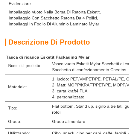
Evidenziare:
Imballaggio Vuoto Nella Borsa Di Retorta Esketit
, 
Imballaggio Con Sacchetto Retorta Da 4 Pollici
, 
Imballaggi In Foglio Di Alluminio Laminato Mylar
Descrizione Di Prodotto
Tasca di ricarica Esketit Packaging Mylar
Vasco vuoto Esketit Mylar Sacchetti di caca
Nome del prodotto:
Sacchetto di confezionamento Cheetos
1. lucido: PET/VMPET/PE, PET/AL/PE, O
2. Matt: MOPP/KRAFT/PET/PE, MOPP/VM
Materiale:
3. carta kraft4.PLA
4. personalizzato
Flat bottom, Stand up, sigillo a tre lati, gusse
Tipo:
rotoli
Grado:
Grado alimentare
Utilizzando:
Cibo, snack, cibo per cani, caffè, fagioli, ec