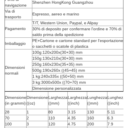
Shenzhen HongKong Guangzhou
navigazione
Via di
Espresso, aereo e marino
trasporto
T/T, Western Union, Paypal, e Alipay
Pagamento
30% di deposito per confermare l'ordine e 70% di
saldo prima della spedizione
PE+Cartone e cartone standard per l'esportazione
Imballaggio
o sacchetti o scatole di plastica
100g:120x200x(30+30) mm
150g:130x210x(30+30) mm
250g:160x230x(35+35) mm
Dimensioni
500g:190x260x ((45+45) mm
normali
1 kg:240x335x ((50+50) mm
3 kg:3000x500x ((70+70) mm
Dimensione personalizzata
Dimensione
Dimensione
Larghezza
Larghezza
Lunghezza
Lunghezza
(in grammi)
((oz)
((mm)
((inch)
((mm)
((inch)
28
1
80
3.15
130
5.11
70
2
110
4.35
160
6.3
100
3
120
4.75
200
7.9