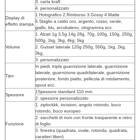
3. carta kraft
4. personalizzato
1.Holografico 2.Rimborso 3.Gossy 4.Matte
Display di
5.Staglio a caldo oro, argento, rosso, verde,
effetto stampa
giallo, blu, arcobaleno, ologramma ecc.
1. Alzati 1g 3,5g 14g 28g, 70g, 100g, 150g, 250g,
500g, 1kg, 3kg, 4kg, 5kg
Volume
2. Gusset laterale 120g 250g, 500g, 1kg, 2kg,
3kg,
3. personalizzato
In piedi, tripla guarnizione laterale, guarnizione
laterale, guarnizione quadrilaterale, guarnizione
Tipo
posteriore, fondo piatto, pellicola di rotolamento,
spout ecc.
1Spessore standard 110 mm
Spessore
2. spessore personalizzato
1. ziplockkk, incisioni, angolo rotondo, buco
rotondo, buco europeo
2. sacchetti di noni con fronte trasparente e retro
Funzione
di foglio
3. finestra (quadrata, ovale, rotonda, quadrata,
caratteri liberi)