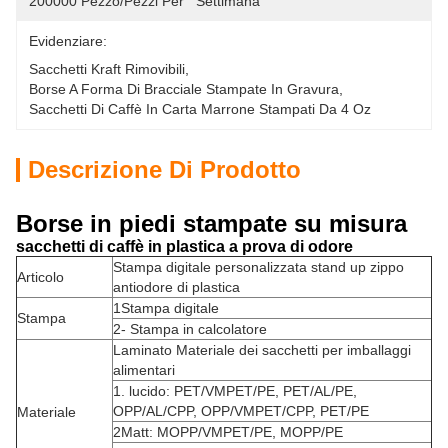
200000 Pezzo/pezzi Per   Settimana
Evidenziare:
Sacchetti Kraft Rimovibili
, 
Borse A Forma Di Bracciale Stampate In Gravura
, 
Sacchetti Di Caffè In Carta Marrone Stampati Da 4 Oz
Descrizione Di Prodotto
Borse in piedi stampate su misura
sacchetti di caffè in plastica a prova di odore
Stampa digitale personalizzata stand up zippo
Articolo
antiodore di plastica
1Stampa digitale
Stampa
2- Stampa in calcolatore
Laminato Materiale dei sacchetti per imballaggi
alimentari
1. lucido: PET/VMPET/PE, PET/AL/PE,
OPP/AL/CPP, OPP/VMPET/CPP, PET/PE
Materiale
2Matt: MOPP/VMPET/PE, MOPP/PE